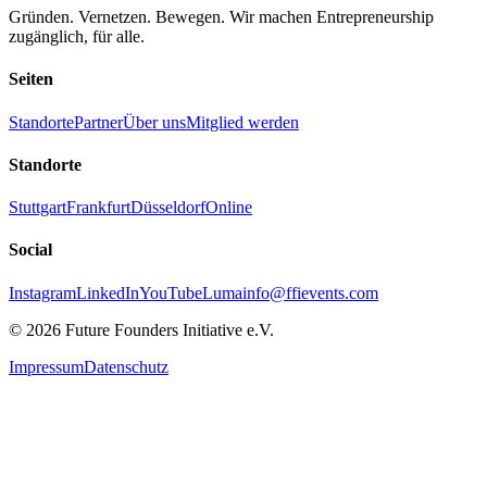
Gründen. Vernetzen. Bewegen. Wir machen Entrepreneurship
zugänglich, für alle.
Seiten
Standorte
Partner
Über uns
Mitglied werden
Standorte
Stuttgart
Frankfurt
Düsseldorf
Online
Social
Instagram
LinkedIn
YouTube
Luma
info@ffievents.com
© 2026 Future Founders Initiative e.V.
Impressum
Datenschutz