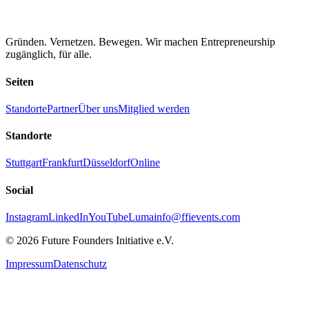
Gründen. Vernetzen. Bewegen. Wir machen Entrepreneurship
zugänglich, für alle.
Seiten
Standorte
Partner
Über uns
Mitglied werden
Standorte
Stuttgart
Frankfurt
Düsseldorf
Online
Social
Instagram
LinkedIn
YouTube
Luma
info@ffievents.com
© 2026 Future Founders Initiative e.V.
Impressum
Datenschutz